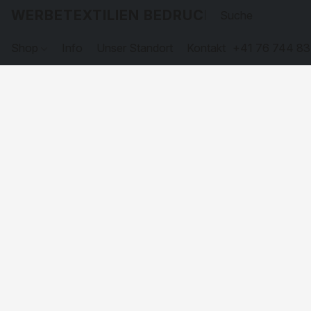
WERBETEXTILIEN BEDRUCKEN
Shop
Info
Unser Standort
Kontakt
+41 76 744 83