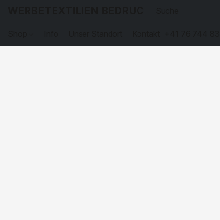
WERBETEXTILIEN BEDRUCKEN
Shop
Info
Unser Standort
Kontakt
+41 76 744 83