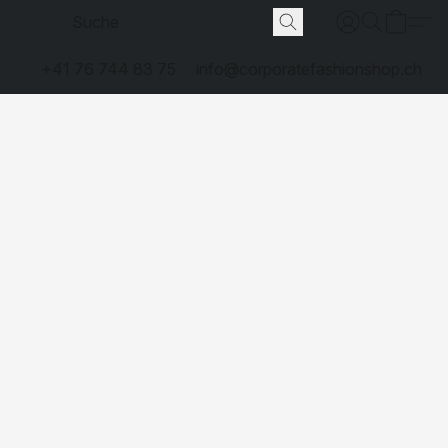
+41 76 744 83 75
info@corporatefashionshop.ch