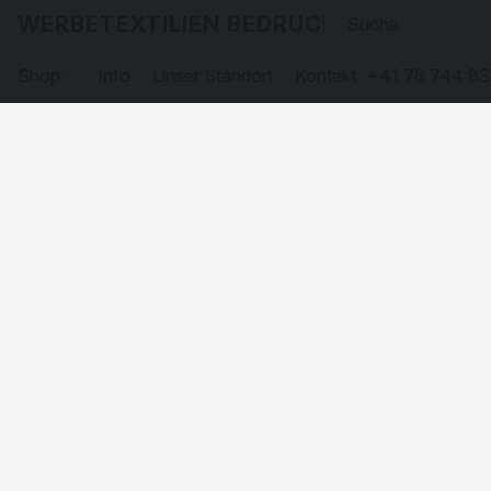
WERBETEXTILIEN BEDRUCKEN
Shop
Info
Unser Standort
Kontakt
+41 76 744 83