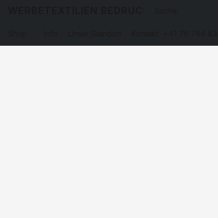
WERBETEXTILIEN BEDRUCKEN
Shop
Info
Unser Standort
Kontakt
+41 76 744 83