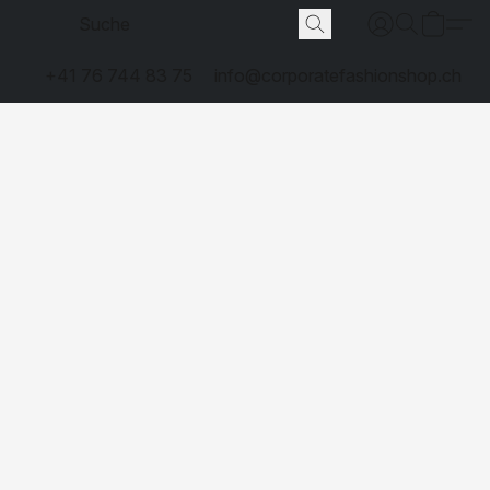
+41 76 744 83 75
info@corporatefashionshop.ch