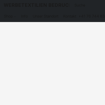
WERBETEXTILIEN BEDRUCKEN
Shop
Info
Unser Standort
Kontakt
+41 76 744 83