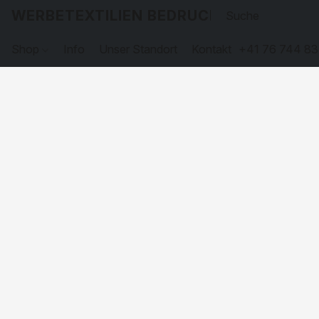
WERBETEXTILIEN BEDRUCKEN
Shop
Info
Unser Standort
Kontakt
+41 76 744 83