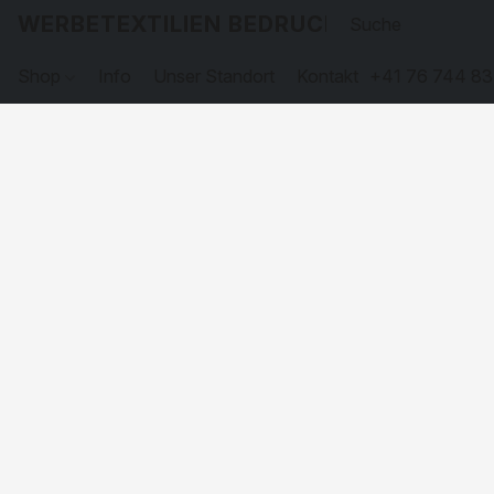
WERBETEXTILIEN BEDRUCKEN
Shop
Info
Unser Standort
Kontakt
+41 76 744 83