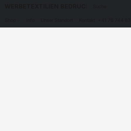
WERBETEXTILIEN BEDRUCKEN
Shop
Info
Unser Standort
Kontakt
+41 76 744 83