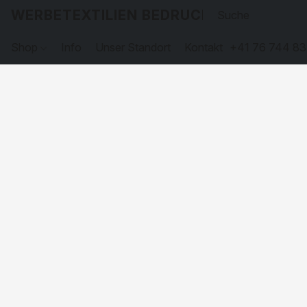
WERBETEXTILIEN BEDRUCKEN
Shop
Info
Unser Standort
Kontakt
+41 76 744 83