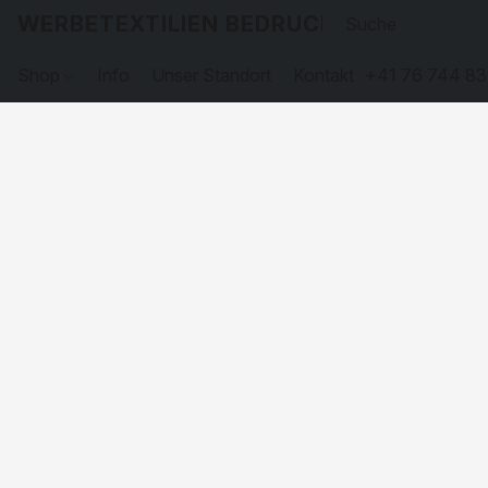
WERBETEXTILIEN BEDRUCKEN
Shop
Info
Unser Standort
Kontakt
+41 76 744 83