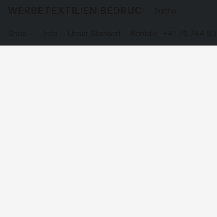
WERBETEXTILIEN BEDRUCKEN
Shop
Info
Unser Standort
Kontakt
+41 76 744 83