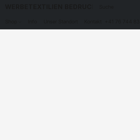
WERBETEXTILIEN BEDRUCKEN
Shop
Info
Unser Standort
Kontakt
+41 76 744 83