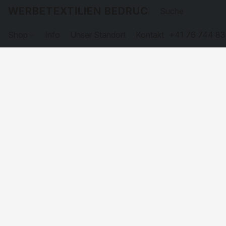
WERBETEXTILIEN BEDRUCKEN
Shop
Info
Unser Standort
Kontakt
+41 76 744 83