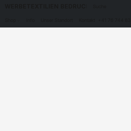
WERBETEXTILIEN BEDRUCKEN
Shop
Info
Unser Standort
Kontakt
+41 76 744 83