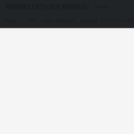
WERBETEXTILIEN BEDRUCKEN
Shop
Info
Unser Standort
Kontakt
+41 76 744 83